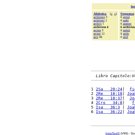
Ind
Alfabetica
[
«
»
]
Frequenza
architrave
3
6
aprirà
architravi
2
6
arabi
archivi
1
6
arameo
archivista 6
6 archivist
arciere
3
6
arderà
arcieri
12
6
arido
arco
68
6
ariel
Libro Capitolo:V
1 
2Sa   20:24
|  
fi
2 
2Re   18:18
| 
Joa
3 
2Re   18:37
|  
Jo
4 
2Cro   34:8
|   
f
5 
Isa   36:3
 | 
Joa
6 
Isa   36:22
| 
Joa
IntraText®
(V89) - So