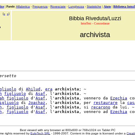
ice
|
Parole
:
Alfabetica
-
Frequenza
-
Rovesciate
-
Lunghezza
-
Statistiche
|
Aiuto
|
Biblioteca Intra
[
«
»
]
Bibbia Riveduta/Luzzi
IntraText - Concordanze
a
archivista
ersetto
gliuolo
 di 
Ahilud
, 
era
archivista
; ~

h
figliuolo
 di 
Asaf
, l'
archivista
. ~

ah
figliuolo
 d'
Asaf
, l'
archivista
, vennero da 
Ezechia
 con
igliuolo
 di 
Joachaz
, l'
archivista
, per 
restaurare
 la 
cas
h
, 
figliuolo
 d'
Asaf
, l'
archivista
, si 
recarono
 da lui. ~

h
, 
figliuolo
 d'
Asaf
, l'
archivista
, vennero ad 
Ezechia
Best viewed with any browser at 800x600 or 768x1024 on Tablet PC
me rights reserved by
EuloTech SRL
- 1996-2007. Content in this page is licensed under a
Creat