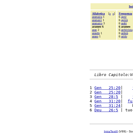
Ind
Alfabetica
[
«
»
]
Frequenza
aramaica
1
6
aprir
aramaici
1
6
aprirà
aramaico
3
6
arabi
arameo 6
6 arameo
aran
2
6
archivista
arando
1
6
arderà
arano
1
6
arido
Libro Capitolo:V
1 
Gen   25:20
|    
2 
Gen   25:20
|    
3 
Gen   28:5
 |    
4 
Gen   31:20
|  
fu
5 
Gen   31:24
|    
6 
Deu   26:5
 | tuo
IntraText®
(V89) - So