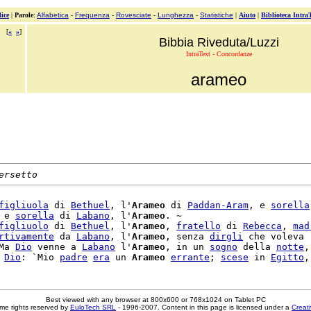
ice
|
Parole
:
Alfabetica
-
Frequenza
-
Rovesciate
-
Lunghezza
-
Statistiche
|
Aiuto
|
Biblioteca Intra
[
«
»
]
Bibbia Riveduta/Luzzi
IntraText - Concordanze
arameo
ersetto
figliuola
 di 
Bethuel
, l'
Arameo
 di 
Paddan-Aram
, e 
sorella
 e 
sorella
 di 
Labano
, l'
Arameo
. ~

figliuolo
 di 
Bethuel
, l'
Arameo
, 
fratello
 di 
Rebecca
, 
mad
rtivamente
 da 
Labano
, l'
Arameo
, senza 
dirgli
 che voleva

Ma 
Dio
 venne a 
Labano
 l'
Arameo
, in un 
sogno
 della 
notte
,

 
Dio
: `Mio 
padre
era
 un 
Arameo
errante
; 
scese
 in 
Egitto
Best viewed with any browser at 800x600 or 768x1024 on Tablet PC
me rights reserved by
EuloTech SRL
- 1996-2007. Content in this page is licensed under a
Creat