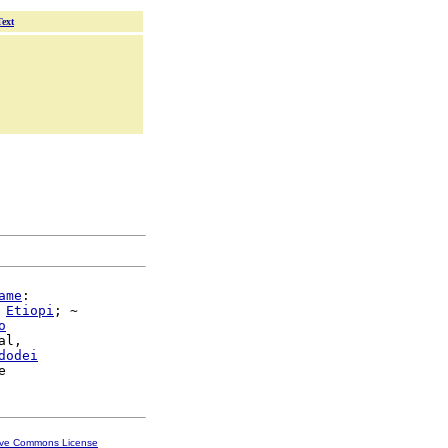
Text
ame
:

 
Etiopi
; ~

o
l,

dodei
ive Commons License