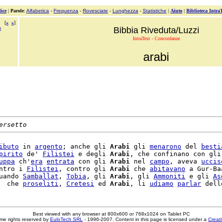
ice
|
Parole
:
Alfabetica
-
Frequenza
-
Rovesciate
-
Lunghezza
-
Statistiche
|
Aiuto
|
Biblioteca Intra
[
«
»
]
ò
Bibbia Riveduta/Luzzi
IntraText - Concordanze
arabi
ersetto
ibuto
 in 
argento
; anche gli 
Arabi
 gli 
menarono
 del 
besti
pirito
 de' 
Filistei
 e degli 
Arabi
, che confinano con gli
uppa
 ch'
era
entrata
 con gli 
Arabi
 nel 
campo
, aveva 
uccis
ntro i 
Filistei
, contro gli 
Arabi
 che 
abitavano
 a Gur-Baa
uando 
Samballat
, 
Tobia
, gli 
Arabi
, gli 
Ammoniti
 e gli 
As
  che 
proseliti
, 
Cretesi
 ed 
Arabi
, li 
udiamo
parlar
Best viewed with any browser at 800x600 or 768x1024 on Tablet PC
me rights reserved by
EuloTech SRL
- 1996-2007. Content in this page is licensed under a
Creat