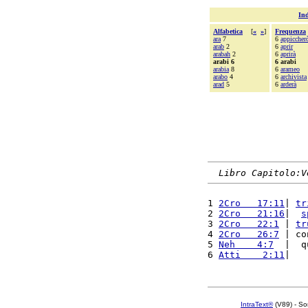
Ind
Alfabetica
[
«
»
]
Frequenza
ara
7
6
appiccher
arab
2
6
aprir
arabah
2
6
aprirà
arabi 6
6 arabi
arabia
8
6
arameo
arabo
4
6
archivista
arad
5
6
arderà
Libro Capitolo:V
1 
2Cro   17:11
| 
tr
2 
2Cro   21:16
|  
s
3 
2Cro   22:1
 | 
tr
4 
2Cro   26:7
 | co
5 
Neh    4:7
  |  q
6 
Atti    2:11
|   
IntraText®
(V89) - So