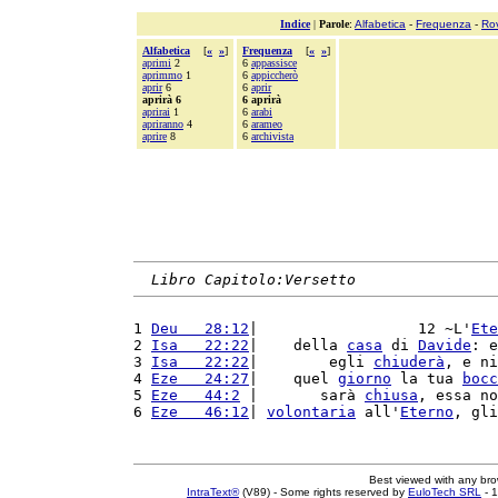
Indice
|
Parole
:
Alfabetica
-
Frequenza
-
Ro
Alfabetica
[
«
»
]
Frequenza
[
«
»
]
aprimi
2
6
appassisce
aprimmo
1
6
appiccherò
aprir
6
6
aprir
aprirà 6
6 aprirà
aprirai
1
6
arabi
apriranno
4
6
arameo
aprire
8
6
archivista
Libro Capitolo:Versetto
1 
Deu   28:12
|                  12 ~L'
Ete
2 
Isa   22:22
|    della 
casa
 di 
Davide
: e
3 
Isa   22:22
|        egli 
chiuderà
, e ni
4 
Eze   24:27
|    quel 
giorno
 la tua 
bocc
5 
Eze   44:2
 |       sarà 
chiusa
, essa no
6 
Eze   46:12
| 
volontaria
 all'
Eterno
, gli
Best viewed with any br
IntraText®
(V89) - Some rights reserved by
EuloTech SRL
- 1