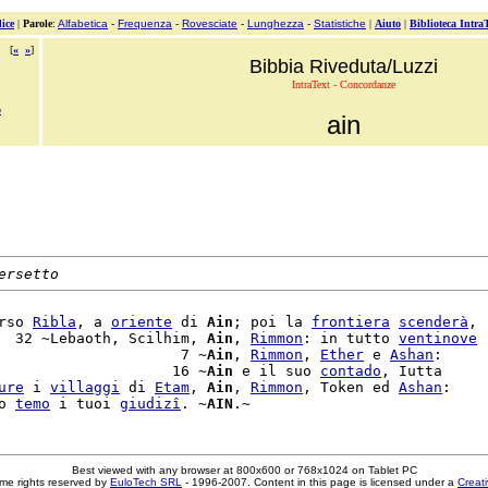
ice
|
Parole
:
Alfabetica
-
Frequenza
-
Rovesciate
-
Lunghezza
-
Statistiche
|
Aiuto
|
Biblioteca Intra
[
«
»
]
Bibbia Riveduta/Luzzi
IntraText - Concordanze
o
ain
ersetto
rso 
Ribla
, a 
oriente
 di 
Ain
; poi la 
frontiera
scenderà
,

  32 ~Lebaoth, Scilhim, 
Ain
, 
Rimmon
: in tutto 
ventinove
                     7 ~
Ain
, 
Rimmon
, 
Ether
 e 
Ashan
:

                    16 ~
Ain
 e il suo 
contado
, Iutta

ure
 i 
villaggi
 di 
Etam
, 
Ain
, 
Rimmon
, Token ed 
Ashan
:

o 
temo
 i tuoi 
giudizî
. ~
AIN
Best viewed with any browser at 800x600 or 768x1024 on Tablet PC
me rights reserved by
EuloTech SRL
- 1996-2007. Content in this page is licensed under a
Creat