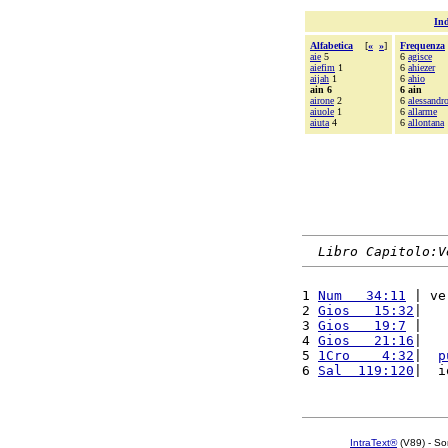
Ind
Alfabetica
[
«
»
]
Frequenza
aie
5
6
agisce
aiefim
1
6
ahiezer
aijah
1
6
ahio
ain 6
6 ain
airone
2
6
alessandr
aiuole
1
6
allarme
aiuta
4
6
allontana
Libro Capitolo:V
1 
Num   34:11
 | ve
2 
Gios   15:32
|   
3 
Gios   19:7
 |   
4 
Gios   21:16
|   
5 
1Cro    4:32
|  
p
6 
Sal  119:120
|  i
IntraText®
(V89) - So