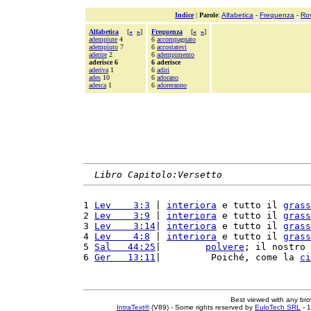
Indice
|
Parole
:
Alfabetica
-
Frequenza
-
Ro
Alfabetica
[
«
»
]
Frequenza
[
«
»
]
adempiute
4
6
accompagnato
adempiuto
7
6
accostatevi
aderire
2
6
adempimento
aderisce 6
6 aderisce
aderiva
1
6
adiri
ades
10
6
adorano
adesca
1
6
adoreranno
Libro Capitolo:Versetto
1 
Lev    3:3
 | 
interiora
 e tutto il 
grass
2 
Lev    3:9
 | 
interiora
 e tutto il 
grass
3 
Lev    3:14
| 
interiora
 e tutto il 
grass
4 
Lev    4:8
 | 
interiora
 e tutto il 
grass
5 
Sal   44:25
|        
polvere
; il nostro 
6 
Ger   13:11
|         Poiché, come la 
ci
Best viewed with any br
IntraText®
(V89) - Some rights reserved by
EuloTech SRL
- 1