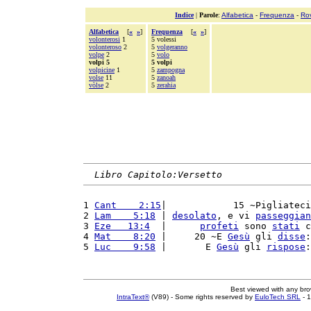
Indice
|
Parole
:
Alfabetica
-
Frequenza
-
Ro
Alfabetica
[
«
»
]
Frequenza
[
«
»
]
volonterosi
1
5 volessi
volonteroso
2
5
volgeranno
volpe
2
5
volo
volpi 5
5 volpi
volpicine
1
5
zampogna
volse
11
5
zanoah
vòlse
2
5
zerahia
Libro Capitolo:Versetto
1 
Cant    2:15
|            15 ~Pigliateci
2 
Lam    5:18
 | 
desolato
, e vi 
passeggian
3 
Eze   13:4
  |      
profeti
 sono 
stati
 c
4 
Mat    8:20
 |     20 ~E 
Gesù
 gli 
disse
:
5 
Luc    9:58
 |       E 
Gesù
 gli 
rispose
:
Best viewed with any br
IntraText®
(V89) - Some rights reserved by
EuloTech SRL
- 1