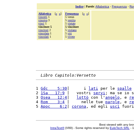
Indice
|
Parole
:
Alfabetica
-
Frequenza
-
Ro
Alfabetica
[
«
»
]
Frequenza
[
«
»
]
vincerti
1
5 verun
vinceva
3
5
vestita
vinci
1
5
vietate
vincitore 5
5 vincitore
vincitori
2
5
violano
vincolata
1
5
viti
vincolati
1
5
vivete
Libro Capitolo:Versetto
1 
Gdc    5:30
|      i 
lati
 per le 
spalle
 
2 
1Sa   17:9
 |   vostri 
servi
; ma se io s
3 
Osea   12:4
|   
lottò
 con l'
angelo
, e 
re
4 
Rom    3:4
 |     nelle tue 
parole
, e 
re
5 
Apoc    6:2
| 
corona
, ed egli 
uscì
 fuori
Best viewed with any br
IntraText®
(V89) - Some rights reserved by
EuloTech SRL
- 1