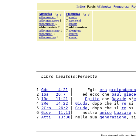
Indice
|
Parole
:
Alfabetica
-
Frequenza
-
Ro
Alfabetica
[
«
»
]
Frequenza
[
«
»
]
addormentarti
1
7
accolto
addormentassero
1
7
acconsentì
addormentati
5
7
accosta
addormentato 7
7 addormentato
addormenteranno
1
7
adempiuto
addormenti
1
7
adulteri
addormentino
1
7
adunati
Libro Capitolo:Versetto
1 
Gdc    4:21
 |      Egli 
era
profondamen
2 
1Sa   26:7
  |    ed ecco che 
Saul
giace
3 
1Re   11:21
 |     
Egitto
 che 
Davide
 s'
e
4 
2Re   14:22
 | 
Giuda
, dopo che il 
re
 si 
5 
2Cro   26:2
 | 
Giuda
, dopo che il 
re
 si 
6 
Giov   11:11
|    nostro 
amico
Lazzaro
 s
7 
Atti   13:36
| nella sua 
generazione
, si
Best viewed with any br