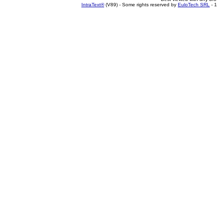
IntraText®
(V89) - Some rights reserved by
EuloTech SRL
- 1