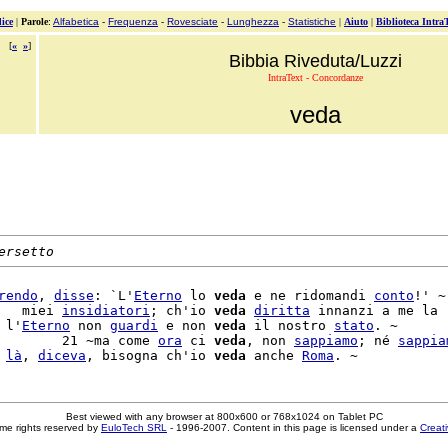
ice
|
Parole
:
Alfabetica
-
Frequenza
-
Rovesciate
-
Lunghezza
-
Statistiche
|
Aiuto
|
Biblioteca Intra
[
«
»
]
Bibbia Riveduta/Luzzi
IntraText - Concordanze
veda
ersetto
rendo
, 
disse
: `L'
Eterno
 lo 
veda
 e ne ridomandi 
conto
!' ~

   miei 
insidiatori
; ch'io 
veda
diritta
 innanzi a me la

 l'
Eterno
 non 
guardi
 e non 
veda
 il nostro 
stato
. ~

        21 ~ma come 
ora
 ci 
veda
, non 
sappiamo
; né 
sappia
 
là
, 
diceva
, bisogna ch'io 
veda
 anche 
Roma
Best viewed with any browser at 800x600 or 768x1024 on Tablet PC
me rights reserved by
EuloTech SRL
- 1996-2007. Content in this page is licensed under a
Creat