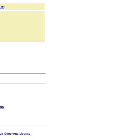
Text
mo
ive Commons License