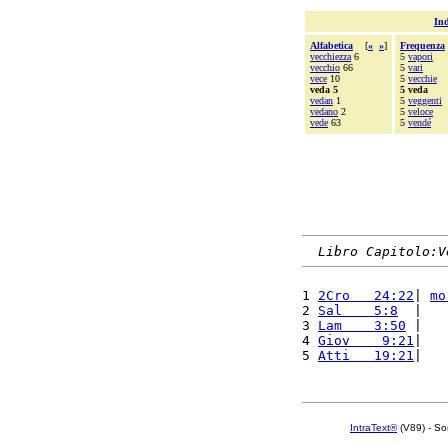
Ind
Alfabetica
[
«
»
]
Frequenza
vecchiezza
6
5
vapori
vecchio
66
5
vari
vece
10
5
vecchie
veda 5
5 veda
vedan
1
5
veggenti
vedano
2
5
veloce
vede
63
5
vendé
Libro Capitolo:V
1 
2Cro   24:22
| 
mo
2 
Sal    5:8
  |   
3 
Lam    3:50
 |   
4 
Giov    9:21
|   
5 
Atti   19:21
|   
IntraText®
(V89) - So