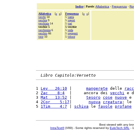
Indice
|
Parole
:
Alfabetica
-
Frequenza
-
Ro
Alfabetica
[
«
»
]
Frequenza
[
«
»
]
vecchi
50
5
vanta
vecchia
9
5
vapori
vecchiaia
14
5
vari
vecchie 5
5 vecchie
vecchiezza
6
5
veda
vecchio
66
5
veggenti
vece
10
5
veloce
Libro Capitolo:Versetto
1 
Lev   26:10
 |      
mangerete
 delle 
racc
2 
Zac    8:4
  |     ancora dei 
vecchi
 e d
3 
Mat   13:52
 |      
tesoro
cose
nuove
 e 
4 
2Cor    5:17
|       
nuova
creatura
; le 
5 
1Tim    4:7
 | 
schiva
 le 
favole
profane
 
Best viewed with any br
IntraText®
(V89) - Some rights reserved by
EuloTech SRL
- 1