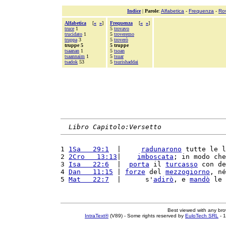
Indice
|
Parole
:
Alfabetica
-
Frequenza
-
Ro
Alfabetica
[
«
»
]
Frequenza
[
«
»
]
truce
1
5
trovavo
trucidato
1
5
troveremo
truppa
3
5
troverò
truppe 5
5 truppe
tsaanan
1
5
tsoan
tsaannaim
1
5
tsuar
tsadok
53
5
tsurishaddai
Libro Capitolo:Versetto
1 
1Sa   29:1
  |     
radunarono
 tutte le l
2 
2Cro   13:13
|    
imboscata
; in modo che
3 
Isa   22:6
  |  
porta
 il 
turcasso
 con de
4 
Dan   11:15
 | 
forze
 del 
mezzogiorno
, né
5 
Mat   22:7
  |      s'
adirò
, e 
mandò
 le 
Best viewed with any br
IntraText®
(V89) - Some rights reserved by
EuloTech SRL
- 1