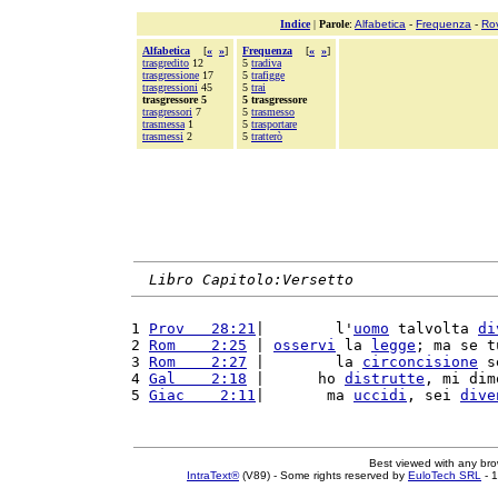
Indice
|
Parole
:
Alfabetica
-
Frequenza
-
Ro
Alfabetica
[
«
»
]
Frequenza
[
«
»
]
trasgredito
12
5
tradiva
trasgressione
17
5
trafigge
trasgressioni
45
5
trai
trasgressore 5
5 trasgressore
trasgressori
7
5
trasmesso
trasmessa
1
5
trasportare
trasmessi
2
5
tratterò
Libro Capitolo:Versetto
1 
Prov   28:21
|        l'
uomo
 talvolta 
di
2 
Rom    2:25
 | 
osservi
 la 
legge
; ma se t
3 
Rom    2:27
 |        la 
circoncisione
 s
4 
Gal    2:18
 |      ho 
distrutte
, mi dim
5 
Giac    2:11
|       ma 
uccidi
, sei 
dive
Best viewed with any br
IntraText®
(V89) - Some rights reserved by
EuloTech SRL
- 1