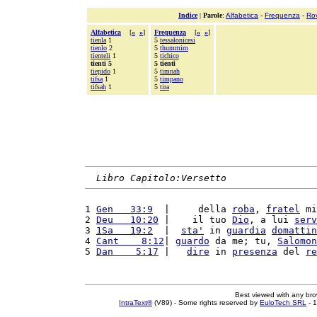
Indice
|
Parole
:
Alfabetica
-
Frequenza
-
Ro
Alfabetica
[
«
»
]
Frequenza
[
«
»
]
tienla
1
5
tessalonicesi
tienlo
2
5
thummim
tienteli
1
5
tichico
tienti 5
5 tienti
tiepido
1
5
timnah
tifsa
1
5
timpano
tifsah
1
5
tira
Libro Capitolo:Versetto
1 
Gen   33:9
  |     della 
roba
, 
fratel
 mi
2 
Deu   10:20
 |    il tuo 
Dio
, a lui 
serv
3 
1Sa   19:2
  |  
sta'
 in 
guardia
domattin
4 
Cant    8:12
| 
guardo
 da me; tu, 
Salomon
5 
Dan    5:17
 |   
dire
 in 
presenza
 del 
re
Best viewed with any br
IntraText®
(V89) - Some rights reserved by
EuloTech SRL
- 1