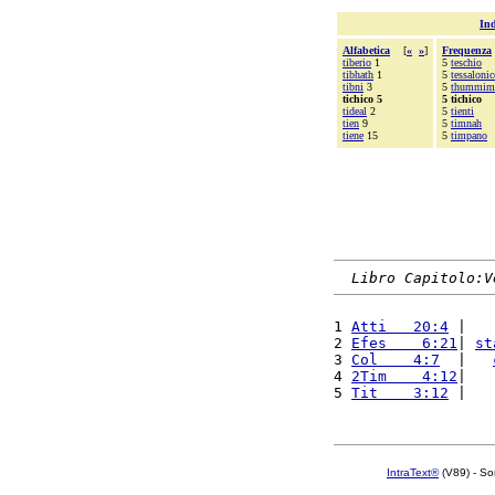
Ind
Alfabetica
[
«
»
]
Frequenza
tiberio
1
5
teschio
tibhath
1
5
tessalonic
tibni
3
5
thummim
tichico 5
5 tichico
tideal
2
5
tienti
tien
9
5
timnah
tiene
15
5
timpano
Libro Capitolo:V
1 
Atti   20:4
 |   
2 
Efes    6:21
| 
st
3 
Col    4:7
  |   
4 
2Tim    4:12
|   
5 
Tit    3:12
 |   
IntraText®
(V89) - So