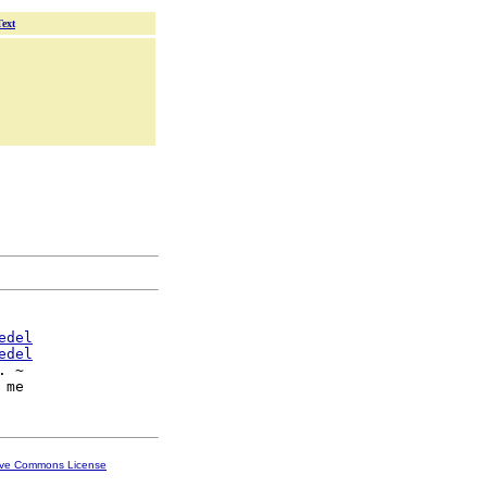
Text
edel
edel
. ~

ive Commons License