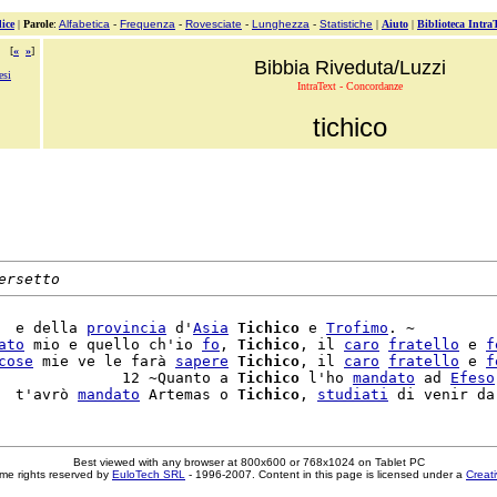
ice
|
Parole
:
Alfabetica
-
Frequenza
-
Rovesciate
-
Lunghezza
-
Statistiche
|
Aiuto
|
Biblioteca Intra
[
«
»
]
Bibbia Riveduta/Luzzi
esi
IntraText - Concordanze
tichico
ersetto
  e della 
provincia
 d'
Asia
Tichico
 e 
Trofimo
. ~

ato
 mio e quello ch'io 
fo
, 
Tichico
, il 
caro
fratello
 e 
f
cose
 mie ve le farà 
sapere
Tichico
, il 
caro
fratello
 e 
f
              12 ~Quanto a 
Tichico
 l'ho 
mandato
 ad 
Efeso
  t'avrò 
mandato
 Artemas o 
Tichico
, 
studiati
Best viewed with any browser at 800x600 or 768x1024 on Tablet PC
me rights reserved by
EuloTech SRL
- 1996-2007. Content in this page is licensed under a
Creat