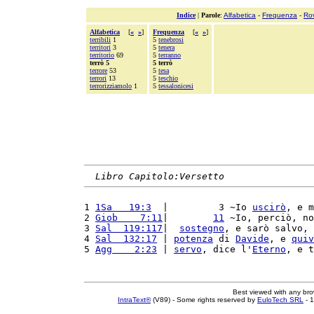
Indice
|
Parole
:
Alfabetica
-
Frequenza
-
Ro
Alfabetica
[
«
»
]
Frequenza
[
«
»
]
terribili
1
5
tenebrosi
territori
3
5
tenera
territorio
69
5
terranno
terrò 5
5 terrò
terrore
53
5
tesa
terrori
13
5
teschio
terrorizziamolo
1
5
tessalonicesi
Libro Capitolo:Versetto
1 
1Sa   19:3
  |         3 ~Io 
uscirò
, e m
2 
Giob    7:11
|        
11
 ~Io, perciò, no
3 
Sal  119:117
|  
sostegno
, e sarò salvo, 
4 
Sal  132:17
 | 
potenza
 di 
Davide
, e 
quiv
5 
Agg    2:23
 | 
servo
, dice l'
Eterno
, e t
Best viewed with any br
IntraText®
(V89) - Some rights reserved by
EuloTech SRL
- 1