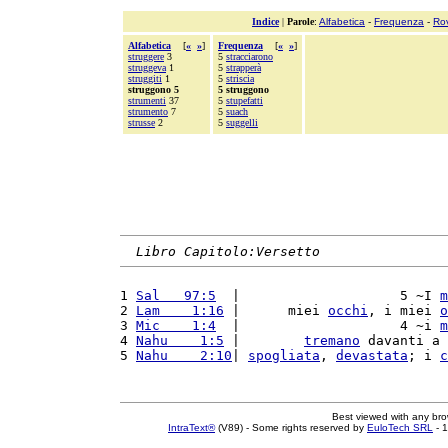
Indice
|
Parole
:
Alfabetica
-
Frequenza
-
Ro
Alfabetica
[
«
»
]
Frequenza
[
«
»
]
struggere
3
5
stracciarono
struggeva
1
5
strapperà
struggiti
1
5
striscia
struggono 5
5 struggono
strumenti
37
5
stupefatti
strumento
7
5
suach
strusse
2
5
suggelli
Libro Capitolo:Versetto
1 
Sal   97:5
  |                    5 ~I 
m
2 
Lam    1:16
 |      miei 
occhi
, i miei 
o
3 
Mic    1:4
  |                    4 ~i 
m
4 
Nahu    1:5
 |        
tremano
 davanti a 
5 
Nahu    2:10
| 
spogliata
, 
devastata
; i 
c
Best viewed with any br
IntraText®
(V89) - Some rights reserved by
EuloTech SRL
- 1