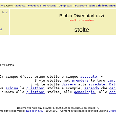
ice
|
Parole
:
Alfabetica
-
Frequenza
-
Rovesciate
-
Lunghezza
-
Statistiche
|
Aiuto
|
Biblioteca Intra
[
«
»
]
Bibbia Riveduta/Luzzi
IntraText - Concordanze
stolte
no
ersetto
Or cinque d'esse erano 
stolte
 e cinque 
avvedute
; ~

                 3 ~le 
stolte
, nel 
prendere
 le loro 
lamp
               8 ~E le 
stolte
dissero
 alle 
avvedute
: 
Dat
Ma 
schiva
 le 
quistioni
stolte
 e scempie, 
sapendo
 che 
gen
 quanto alle 
quistioni
stolte
, alle 
genealogie
, alle 
con
Best viewed with any browser at 800x600 or 768x1024 on Tablet PC
me rights reserved by
EuloTech SRL
- 1996-2007. Content in this page is licensed under a
Creat