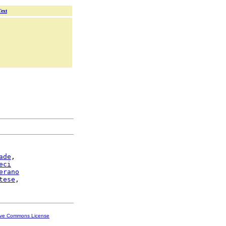
Text
ade
,

eci
erano
tese
ive Commons License