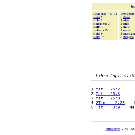
Ind
Alfabetica
[
«
»
]
Frequenza
stoici
1
5
sterco
stolta
2
5 stiano
stoltamente
3
5
stilla
stolte 5
5 stolte
stoltezza
15
5
storia
stolti
34
5
stracciaro
stolto
74
5
strapperà
Libro Capitolo:V
1 
Mat   25:2
  |   
2 
Mat   25:3
  |   
3 
Mat   25:8
  |   
4 
2Tim    2:23
|   
5 
Tit    3:9
  | Ma
IntraText®
(V89) - So