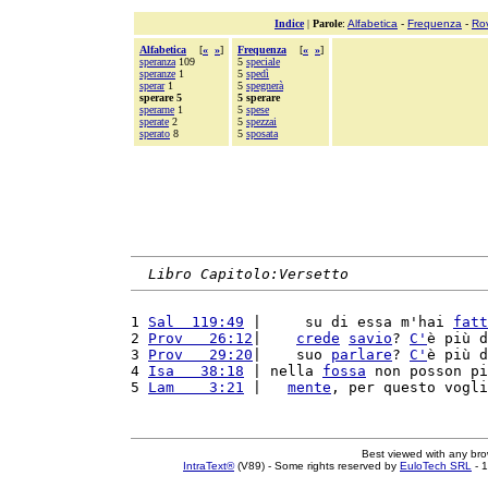
Indice
|
Parole
:
Alfabetica
-
Frequenza
-
Ro
Alfabetica
[
«
»
]
Frequenza
[
«
»
]
speranza
109
5
speciale
speranze
1
5
spedì
sperar
1
5
spegnerà
sperare 5
5 sperare
sperarne
1
5
spese
sperate
2
5
spezzai
sperato
8
5
sposata
Libro Capitolo:Versetto
1 
Sal  119:49
 |     su di essa m'hai 
fatt
2 
Prov   26:12
|    
crede
savio
? 
C'
è più d
3 
Prov   29:20
|    suo 
parlare
? 
C'
è più d
4 
Isa   38:18
 | nella 
fossa
 non posson pi
5 
Lam    3:21
 |   
mente
, per questo vogli
Best viewed with any br
IntraText®
(V89) - Some rights reserved by
EuloTech SRL
- 1