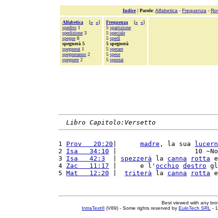
Indice
|
Parole
:
Alfabetica
-
Frequenza
-
Ro
Alfabetica
[
«
»
]
Frequenza
[
«
»
]
spedito
1
5
spartizione
spedizione
3
5
speciale
spegne
8
5
spedì
spegnerà 5
5 spegnerà
spegnerai
1
5
sperare
spegneranno
2
5
spese
spegnere
2
5
spezzai
Libro Capitolo:Versetto
1 
Prov   20:20
|      
madre
, la sua 
lucern
2 
Isa   34:10
 |                    10 ~No
3 
Isa   42:3
  | 
spezzerà
 la 
canna
rotta
 e
4 
Zac   11:17
 |      e l'
occhio
destro
 gl
5 
Mat   12:20
 |  
triterà
 la 
canna
rotta
 e
Best viewed with any br
IntraText®
(V89) - Some rights reserved by
EuloTech SRL
- 1