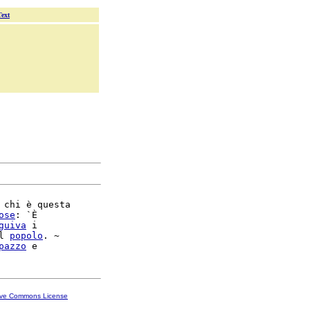
Text
 chi è questa

ose
: `È

guiva
 i

l 
popolo
. ~

pazzo
ive Commons License