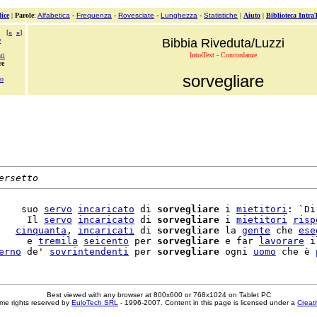
ice
|
Parole
:
Alfabetica
-
Frequenza
-
Rovesciate
-
Lunghezza
-
Statistiche
|
Aiuto
|
Biblioteca Intra
[
«
»
]
e
Bibbia Riveduta/Luzzi
IntraText - Concordanze
ti
re
sorvegliare
so
ersetto
    suo 
servo
incaricato
 di 
sorvegliare
 i 
mietitori
: `Di
     Il 
servo
incaricato
 di 
sorvegliare
 i 
mietitori
risp
   
cinquanta
, 
incaricati
 di 
sorvegliare
 la 
gente
 che 
ese
     e 
tremila
seicento
 per 
sorvegliare
 e far 
lavorare
 i
erno
 de' 
sovrintendenti
 per 
sorvegliare
 ogni 
uomo
 che è 
Best viewed with any browser at 800x600 or 768x1024 on Tablet PC
me rights reserved by
EuloTech SRL
- 1996-2007. Content in this page is licensed under a
Creat