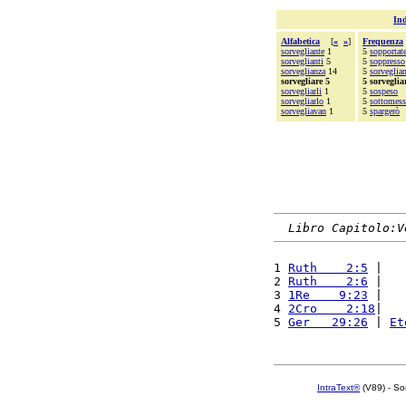
Ind
Alfabetica
[
«
»
]
Frequenza
sorvegliante
1
5
sopportat
sorveglianti
5
5
soppresso
sorveglianza
14
5
sorveglian
sorvegliare 5
5 sorveglia
sorvegliarli
1
5
sospeso
sorvegliarlo
1
5
sottomes
sorvegliavan
1
5
spargerò
Libro Capitolo:V
1 
Ruth    2:5
 |   
2 
Ruth    2:6
 |   
3 
1Re    9:23
 |   
4 
2Cro    2:18
|   
5 
Ger   29:26
 | 
Et
IntraText®
(V89) - So