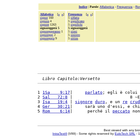
Indice
|
Parole
:
Alfabetica
-
Frequenza
-
Ro
Alfabetica
[
«
»
]
Frequenza
[
«
»
]
signor
160
5
siffatta
signora
4
5
significano
signore
1263
5
significhi
signoreggerà 5
5 signoreggerà
signoreggeranno
1
5
siimi
signoreggi
2
5
sinistro
signoreggia
9
5
sittim
Libro Capitolo:Versetto
1 
1Sa    9:17
|     
parlato
; egli è colui 
2 
Sal   72:8
 |                       8 ~E
3 
Isa   19:4
 | 
signore
duro
, e un 
re
crud
4 
Ger   30:21
|     sarà uno d'essi, e chi
5 
Rom    6:14
|      perché il 
peccato
 non
Best viewed with any br
IntraText®
(V89) - Some rights reserved by
EuloTech SRL
- 1