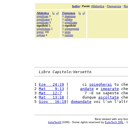
Indice
|
Parole
:
Alfabetica
-
Frequenza
-
Ro
Alfabetica
[
«
»
]
Frequenza
[
«
»
]
significare
3
5
shammua
significasse
1
5
siffatta
significato
6
5
significano
significhi 5
5 significhi
significhino
2
5
signoreggerà
signor
160
5
siimi
signora
4
5
sinistro
Libro Capitolo:Versetto
1 
Eze   24:19
 |      ci 
spiegherai
 tu che
2 
Mat    9:13
 |     
andate
 e 
imparate
 che
3 
Mat   12:7
  |       7 ~E se sapeste che
4 
Mat   13:18
 |      dunque 
ascoltate
 che
5 
Giov   16:19
| 
domandate
 voi l'un l'altr
Best viewed with any br
IntraText®
(V89) - Some rights reserved by
EuloTech SRL
- 1