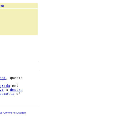
Text
oni
, queste

 ~

grida
 nel

vi
 a 
destra
oscelli
ive Commons License