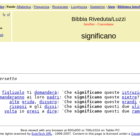
ice
|
Parole
:
Alfabetica
-
Frequenza
-
Rovesciate
-
Lunghezza
-
Statistiche
|
Aiuto
|
Biblioteca Intra
[
«
»
]
Bibbia Riveduta/Luzzi
IntraText - Concordanze
no
significano
erà
ersetto
 
figliuolo
 ti 
domanderà
: `Che 
significano
 queste 
istruzi
manderanno
 ai loro 
padri
: Che 
significano
 queste 
pietre
?
    
alte
grida
, 
dissero
: `Che 
significano
 queste 
grandi
    
risposi
 e gli 
dissi
: `Che 
significano
 questi due 
uli
  
volta
 io 
presi
 a 
dire
: `Che 
significano
 questi due 
ram
Best viewed with any browser at 800x600 or 768x1024 on Tablet PC
me rights reserved by
EuloTech SRL
- 1996-2007. Content in this page is licensed under a
Creat