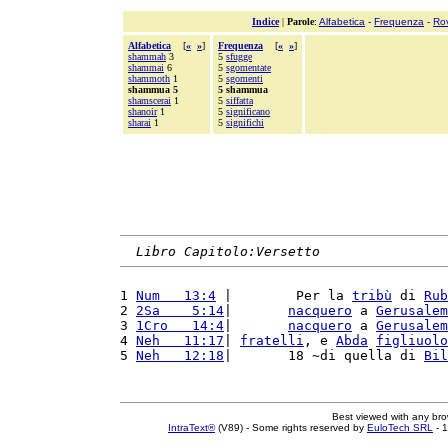
Indice
|
Parole
:
Alfabetica
-
Frequenza
-
Ro
Alfabetica
[
«
»
]
Frequenza
[
«
»
]
shammah
3
5
sfugge
shammai
6
5
sgomentate
shammoth
1
5
sgomenti
shammua 5
5 shammua
shamscerai
1
5
siffatta
shanoir
1
5
significano
sharai
1
5
significhi
Libro Capitolo:Versetto
1 
Num   13:4
 |        Per la 
tribù
 di 
Rub
2 
2Sa    5:14
|       
nacquero
 a 
Gerusalem
3 
1Cro   14:4
|       
nacquero
 a 
Gerusalem
4 
Neh   11:17
| 
fratelli
, e 
Abda
figliuolo
5 
Neh   12:18
|       18 ~di quella di 
Bil
Best viewed with any br
IntraText®
(V89) - Some rights reserved by
EuloTech SRL
- 1