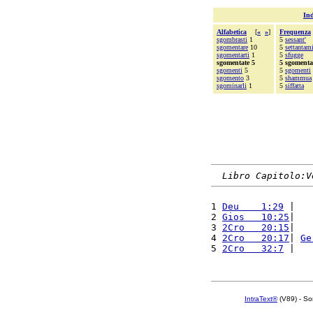
Ind
Alfabetica
[
«
»
]
Frequenza
sgombrasti
1
5
sessant'
sgomentare
10
5
settantami
sgomentarti
1
5
sfugge
sgomentate 5
5 sgomenta
sgomenti
5
5
sgomenti
sgomento
3
5
shammua
sgominarli
1
5
siffatta
Libro Capitolo:V
1 
Deu    1:29
 |   
2 
Gios   10:25
|   
3 
2Cro   20:15
|   
4 
2Cro   20:17
| 
Ge
5 
2Cro   32:7
 |   
IntraText®
(V89) - So