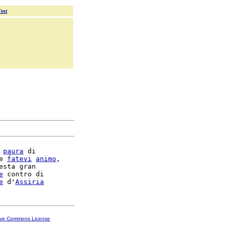
Text
 
paura
 di

e 
fatevi
animo
,

esta gran

e
 contro di

e
 d'
Assiria
ive Commons License