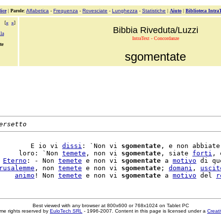
ice
|
Parole
:
Alfabetica
-
Frequenza
-
Rovesciate
-
Lunghezza
-
Statistiche
|
Aiuto
|
Biblioteca Intra
[
«
»
]
Bibbia Riveduta/Luzzi
la
IntraText - Concordanze
te
sgomentate
ersetto
        E io vi 
dissi
: `Non vi 
sgomentate
, e non abbiate
     loro: `Non 
temete
, non vi 
sgomentate
, siate 
forti
, 
 
Eterno
: - Non 
temete
 e non vi 
sgomentate
 a 
motivo
 di qu
rusalemme
, non 
temete
 e non vi 
sgomentate
; 
domani
, 
uscit
    
animo
! Non 
temete
 e non vi 
sgomentate
 a 
motivo
 del 
r
Best viewed with any browser at 800x600 or 768x1024 on Tablet PC
me rights reserved by
EuloTech SRL
- 1996-2007. Content in this page is licensed under a
Creat