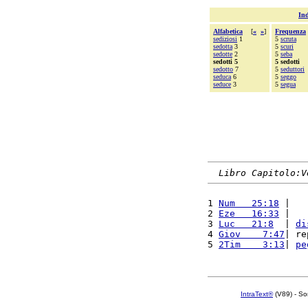
Ind
Alfabetica
[
«
»
]
Frequenza
sediziosi
1
5
scruta
sedotta
3
5
scuri
sedotte
2
5
seba
sedotti 5
5 sedotti
sedotto
7
5
seduttori
seduca
6
5
seggo
seduce
3
5
segua
Libro Capitolo:V
1 
Num   25:18
 |   
2 
Eze   16:33
 |   
3 
Luc   21:8
  | 
di
4 
Giov    7:47
| re
5 
2Tim    3:13
| 
pe
IntraText®
(V89) - So