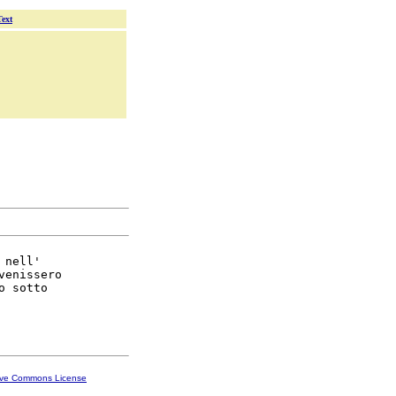
Text
 nell'

venissero

 sotto

ive Commons License