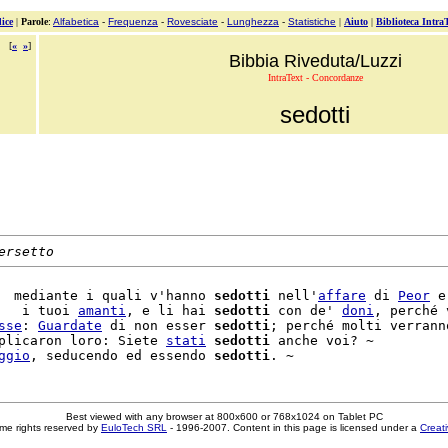
ice
|
Parole
:
Alfabetica
-
Frequenza
-
Rovesciate
-
Lunghezza
-
Statistiche
|
Aiuto
|
Biblioteca Intra
[
«
»
]
Bibbia Riveduta/Luzzi
IntraText - Concordanze
sedotti
ersetto
  mediante i quali v'hanno 
sedotti
 nell'
affare
 di 
Peor
 e
   i tuoi 
amanti
, e li hai 
sedotti
 con de' 
doni
, perché 
sse
: 
Guardate
 di non esser 
sedotti
; perché molti verranno
plicaron loro: Siete 
stati
sedotti
 anche voi? ~

ggio
, seducendo ed essendo 
sedotti
Best viewed with any browser at 800x600 or 768x1024 on Tablet PC
me rights reserved by
EuloTech SRL
- 1996-2007. Content in this page is licensed under a
Creat