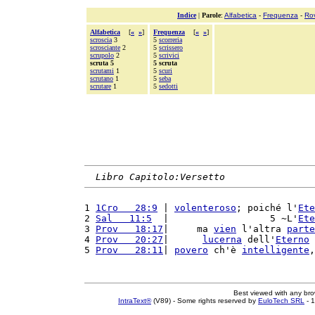
Indice
|
Parole
:
Alfabetica
-
Frequenza
-
Ro
Alfabetica
[
«
»
]
Frequenza
[
«
»
]
scroscia
3
5
scorreria
scrosciante
2
5
scrissero
scrupolo
2
5
scrivici
scruta 5
5 scruta
scrutami
1
5
scuri
scrutano
1
5
seba
scrutare
1
5
sedotti
Libro Capitolo:Versetto
1 
1Cro   28:9
 | 
volenteroso
; poiché l'
Ete
2 
Sal   11:5
  |                  5 ~L'
Ete
3 
Prov   18:17
|     ma 
vien
 l'altra 
parte
4 
Prov   20:27
|      
lucerna
 dell'
Eterno
 
5 
Prov   28:11
| 
povero
 ch'è 
intelligente
,
Best viewed with any br
IntraText®
(V89) - Some rights reserved by
EuloTech SRL
- 1