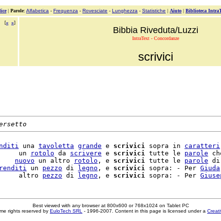
ice
|
Parole
:
Alfabetica
-
Frequenza
-
Rovesciate
-
Lunghezza
-
Statistiche
|
Aiuto
|
Biblioteca Intra
[
«
»
]
Bibbia Riveduta/Luzzi
IntraText - Concordanze
scrivici
ersetto
nditi
 una 
tavoletta
grande
 e 
scrivici
 sopra in 
caratteri
     un 
rotolo
 da 
scrivere
 e 
scrivici
 tutte le 
parole
 ch
    
nuovo
 un altro 
rotolo
, e 
scrivici
 tutte le 
parole
 di
renditi
 un 
pezzo
 di 
legno
, e 
scrivici
 sopra: - Per 
Giuda
     altro 
pezzo
 di 
legno
, e 
scrivici
 sopra: - Per 
Giuse
Best viewed with any browser at 800x600 or 768x1024 on Tablet PC
me rights reserved by
EuloTech SRL
- 1996-2007. Content in this page is licensed under a
Creat