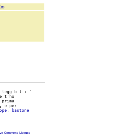
Text
 leggibili: `

e t'ho

 prima

, e per

ppe
, 
bastone
ive Commons License