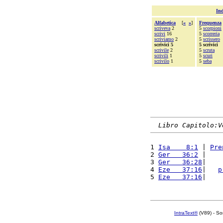
Ind
Alfabetica
[
«
»
]
Frequenza
scriveva
2
5
scorpioni
scrivi
16
5
scorreria
scriviamo
2
5
scrissero
scrivici 5
5 scrivici
scrivile
2
5
scruta
scrivili
1
5
scuri
scrivilo
1
5
seba
Libro Capitolo:V
1 
Isa    8:1
 | 
Pre
2 
Ger   36:2
 |    
3 
Ger   36:28
|    
4 
Eze   37:16
|   
p
5 
Eze   37:16
|    
IntraText®
(V89) - So