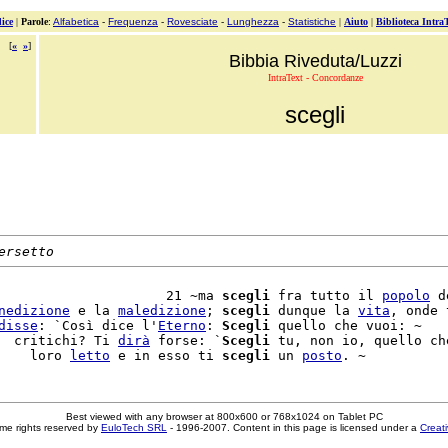
ice
|
Parole
:
Alfabetica
-
Frequenza
-
Rovesciate
-
Lunghezza
-
Statistiche
|
Aiuto
|
Biblioteca Intra
[
«
»
]
Bibbia Riveduta/Luzzi
IntraText - Concordanze
scegli
ersetto
                     21 ~ma 
scegli
 fra tutto il 
popolo
 d
nedizione
 e la 
maledizione
; 
scegli
 dunque la 
vita
, onde t
disse
: `Così dice l'
Eterno
: 
Scegli
 quello che vuoi: ~

  critichi? Ti 
dirà
 forse: `
Scegli
 tu, non io, quello ch
    loro 
letto
 e in esso ti 
scegli
 un 
posto
Best viewed with any browser at 800x600 or 768x1024 on Tablet PC
me rights reserved by
EuloTech SRL
- 1996-2007. Content in this page is licensed under a
Creat