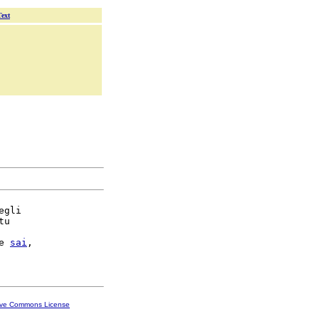
Text
egli

u

e 
sai
,

ive Commons License