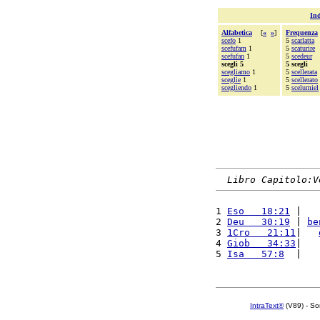
Ind
Alfabetica
[
«
»
]
Frequenza
scefo
1
5
scarlatta
scefufam
1
5
scaturire
scefufan
1
5
scedeur
scegli 5
5 scegli
scegliamo
1
5
scellerata
sceglie
1
5
scellerato
scegliendo
1
5
scelumiel
Libro Capitolo:V
1 
Eso   18:21
 |   
2 
Deu   30:19
 | 
be
3 
1Cro   21:11
|   
4 
Giob   34:33
|   
5 
Isa   57:8
  |   
IntraText®
(V89) - So