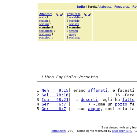
Indice
|
Parole
:
Alfabetica
-
Frequenza
-
Ro
Alfabetica
[
«
»
]
Frequenza
[
«
»
]
scatta
1
5
scandalizzati
scaturir
1
5
scandalo
scaturirà
1
5
scarlatta
scaturire 5
5 scaturire
scaturirono
1
5
scedeur
scaturisce
1
5
scegli
scaturisci
1
5
scellerata
Libro Capitolo:Versetto
1 
Neh    9:15
| erano 
affamati
, e facesti 
2 
Sal   78:16
|                  16 ~Fece 
3 
Isa   48:21
|  i 
deserti
; egli ha 
fatto
4 
Ger    6:7
 |       7 ~Come un 
pozzo
 fa 
5 
Ger    6:7
 |   sue 
acque
, così ella fa 
Best viewed with any br
IntraText®
(V89) - Some rights reserved by
EuloTech SRL
- 1