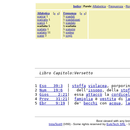
Indice
|
Parole
:
Alfabetica
-
Frequenza
-
Ro
Alfabetica
[
«
»
]
Frequenza
[
«
»
]
scaricar
1
5
scandali
scaricarlo
1
5
scandalizzati
scaricò
1
5
scandalo
scarlatta 5
5 scarlatta
scarlatte
1
5
scaturire
scarlatto
51
5
scedeur
scarne
3
5
scegli
Libro Capitolo:Versetto
1 
Eso   39:3
  | 
stoffa
violacea
, porporin
2 
Num   19:6
  |   dell'
issopo
, della 
stof
3 
Gios    2:21
|  essa 
attaccò
 la 
cordicel
4 
Prov   31:21
|  
famiglia
 è 
vestita
 di 
la
5 
Ebr    9:19
 |  de' 
becchi
 con 
acqua
, 
la
Best viewed with any br
IntraText®
(V89) - Some rights reserved by
EuloTech SRL
- 1