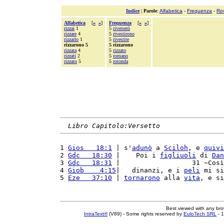
Indice
|
Parole
:
Alfabetica
-
Frequenza
-
Ro
Alfabetica
[
«
»
]
Frequenza
[
«
»
]
rizzai
1
5
riverserò
rizzare
4
5
rivestirono
rizzarlo
1
5
rivestite
rizzarono 5
5 rizzarono
rizzata
4
5
rizzato
rizzati
2
5
romano
rizzato
5
5
rotonda
Libro Capitolo:Versetto
1 
Gios   18:1
 | s'
adunò
 a 
Sciloh
, e 
quivi
2 
Gdc   18:30
 |    Poi i 
figliuoli
 di 
Dan
3 
Gdc   18:31
 |                  31 ~Così
4 
Giob    4:15
|   dinanzi, e i 
peli
 mi si
5 
Eze   37:10
 | 
tornarono
 alla 
vita
, e si
Best viewed with any br
IntraText®
(V89) - Some rights reserved by
EuloTech SRL
- 1