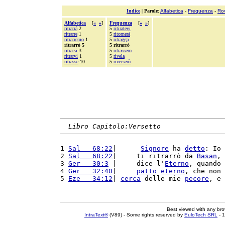
Indice
|
Parole
:
Alfabetica
-
Frequenza
-
Ro
Alfabetica
[
«
»
]
Frequenza
[
«
»
]
ritrarrà
2
5
ritiratevi
ritrarre
1
5
ritornerà
ritrarremo
1
5
ritragga
ritrarrò 5
5 ritrarrò
ritrarsi
3
5
ritrassero
ritrarvi
1
5
rivela
ritrasse
10
5
riverserò
Libro Capitolo:Versetto
1 
Sal   68:22
|      
Signore
 ha 
detto
: Io 
2 
Sal   68:22
|     ti ritrarrò da 
Basan
, 
3 
Ger   30:3
 |     dice l'
Eterno
, quando 
4 
Ger   32:40
|     
patto
eterno
, che non 
5 
Eze   34:12
| 
cerca
 delle mie 
pecore
, e 
Best viewed with any br
IntraText®
(V89) - Some rights reserved by
EuloTech SRL
- 1