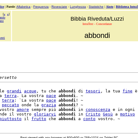
ice
|
Parole
:
Alfabetica
-
Frequenza
-
Rovesciate
-
Lunghezza
-
Statistiche
|
Aiuto
|
Biblioteca Intra
[
«
»
]
ando
Bibbia Riveduta/Luzzi
ano
IntraText - Concordanze
abbondi
enti
ersetto
le 
grandi
acque
, tu che 
abbondi
 di 
tesori
, la tua 
fine
 è

a 
terra
. La vostra 
pace
abbondi
. ~

 
terra
: `La vostra 
pace
abbondi
! ~

 
peccato
 onde la 
grazia
abbondi
? ~

vostro 
amore
 sempre più 
abbondi
 in 
conoscenza
 e in ogni

nde il vostro 
gloriarvi
abbondi
 in 
Cristo
Gesù
 a 
motivo
piuttosto
 il 
frutto
 che 
abbondi
 a 
conto
Best viewed with any browser at 800x600 or 768x1024 on Tablet PC