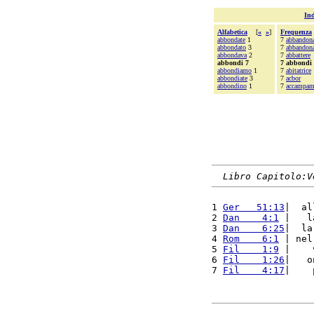
Ind
Alfabetica
[
«
»
]
Frequenza
abbondate
1
7
abbandon
abbondato
3
7
abbandon
abbondava
2
7
abbattere
abbondi 7
7 abbondi
abbondiamo
1
7
abitatrice
abbondiate
3
7
acbor
abbondino
1
7
accampam
Libro Capitolo:V
1 
Ger   51:13
|  al
2 
Dan    4:1
 |   l
3 
Dan    6:25
|  la
4 
Rom    6:1
 | nel
5 
Fil    1:9
 |    
6 
Fil    1:26
|   o
7 
Fil    4:17
|    