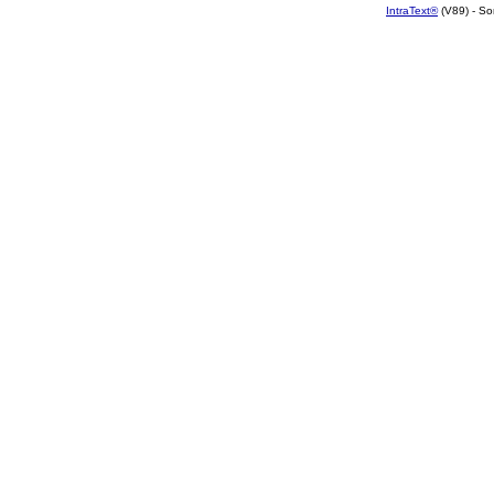
IntraText®
(V89) - So