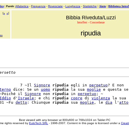
ice
|
Parole
:
Alfabetica
-
Frequenza
-
Rovesciate
-
Lunghezza
-
Statistiche
|
Aiuto
|
Biblioteca Intra
[
«
»
]
Bibbia Riveduta/Luzzi
IntraText - Concordanze
ripudia
nno
ersetto
         7 ~Il 
Signore
ripudia
 egli in 
perpetuo
? E non

terno
 dice: Se un 
uomo
ripudia
 la sua 
moglie
 e questa se

~Poiché il 
Signore
 non 
ripudia
 in 
perpetuo
; ~

Iddio
 d'
Israele
; e chi 
ripudia
copre
 di 
violenza
 la sua

31 ~Fu 
detto
: Chiunque 
ripudia
 sua 
moglie
, le 
dia
 l'
atto
Best viewed with any browser at 800x600 or 768x1024 on Tablet PC
me rights reserved by
EuloTech SRL
- 1996-2007. Content in this page is licensed under a
Creat