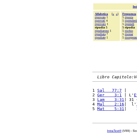
Ind
Alfabetica
[
«
»
]
Frequenza
riprovate
1
5
riposta
riprovati
4
5
riprenderò
riprovato
1
5
riprendi
ripudia 5
5 ripudia
ripudiarono
1
5
rischio
ripudiata
7
5
risonar
ripudiate
1
5
risorgera
Libro Capitolo:V
1 
Sal   77:7
 |    
2 
Ger    3:1
 | L'
E
3 
Lam    3:31
| 31 
4 
Mal    2:16
|  l'
5 
Mat    5:31
|    
IntraText®
(V89) - So