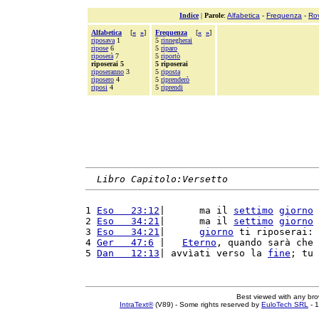
Indice
|
Parole
:
Alfabetica
-
Frequenza
-
Ro
Alfabetica
[
«
»
]
Frequenza
[
«
»
]
riposava
1
5
rinnegherai
ripose
6
5
riparo
riposerà
7
5
riportò
riposerai 5
5 riposerai
riposeranno
3
5
riposta
riposero
4
5
riprenderò
riposi
4
5
riprendi
Libro Capitolo:Versetto
1 
Eso   23:12
|      ma il 
settimo
giorno
 
2 
Eso   34:21
|      ma il 
settimo
giorno
 
3 
Eso   34:21
|      
giorno
 ti riposerai: 
4 
Ger   47:6
 |   
Eterno
, quando sarà che 
5 
Dan   12:13
| avvìati verso la 
fine
; tu 
Best viewed with any br
IntraText®
(V89) - Some rights reserved by
EuloTech SRL
- 1