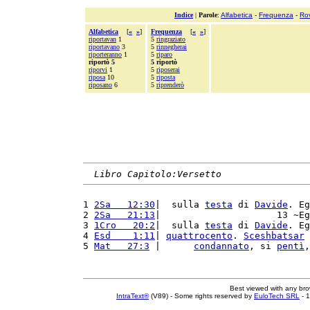
Indice
|
Parole
:
Alfabetica
-
Frequenza
-
Ro
Alfabetica
[
«
»
]
Frequenza
[
«
»
]
riportavan
1
5
ringraziato
riportavano
3
5
rinnegherai
riporteranno
1
5
riparo
riportò 5
5 riportò
riporvi
1
5
riposerai
riposa
10
5
riposta
riposano
6
5
riprenderò
Libro Capitolo:Versetto
1 
2Sa   12:30
|  sulla 
testa
 di 
Davide
. Eg
2 
2Sa   21:13
|                     13 ~Eg
3 
1Cro   20:2
|  sulla 
testa
 di 
Davide
. Eg
4 
Esd    1:11
| 
quattrocento
. 
Sceshbatsar
 
5 
Mat   27:3
 |      
condannato
, si 
pentì
,
Best viewed with any br
IntraText®
(V89) - Some rights reserved by
EuloTech SRL
- 1