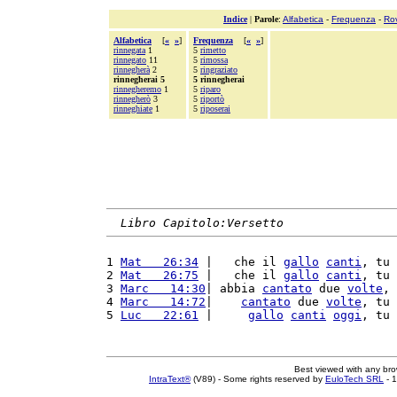
Indice
|
Parole
:
Alfabetica
-
Frequenza
-
Ro
Alfabetica
[
«
»
]
Frequenza
[
«
»
]
rinnegata
1
5
rimetto
rinnegato
11
5
rimossa
rinnegherà
2
5
ringraziato
rinnegherai 5
5 rinnegherai
rinnegheremo
1
5
riparo
rinnegherò
3
5
riportò
rinneghiate
1
5
riposerai
Libro Capitolo:Versetto
1 
Mat   26:34
 |   che il 
gallo
canti
, tu 
2 
Mat   26:75
 |   che il 
gallo
canti
, tu 
3 
Marc   14:30
| abbia 
cantato
 due 
volte
, 
4 
Marc   14:72
|    
cantato
 due 
volte
, tu 
5 
Luc   22:61
 |     
gallo
canti
oggi
, tu 
Best viewed with any br
IntraText®
(V89) - Some rights reserved by
EuloTech SRL
- 1