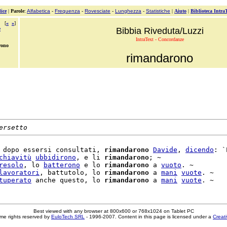
ice
|
Parole
:
Alfabetica
-
Frequenza
-
Rovesciate
-
Lunghezza
-
Statistiche
|
Aiuto
|
Biblioteca Intra
[
«
»
]
e
Bibbia Riveduta/Luzzi
IntraText - Concordanze
rono
rimandarono
ersetto
 dopo essersi consultati, 
rimandarono
Davide
, 
dicendo
: `
chiavitù
ubbidirono
, e li 
rimandarono
; ~

resolo
, lo 
batterono
 e lo 
rimandarono
 a 
vuoto
. ~

lavoratori
, battutolo, lo 
rimandarono
 a 
mani
vuote
. ~

tuperato
 anche questo, lo 
rimandarono
 a 
mani
vuote
Best viewed with any browser at 800x600 or 768x1024 on Tablet PC
me rights reserved by
EuloTech SRL
- 1996-2007. Content in this page is licensed under a
Creat