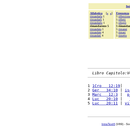
Ind
Alfabetica
[
«
»
]
Frequenza
rimandarla
1
5
riflession
rimandarli
1
5
rifletti
rimandarlo
1
5
rifugiò
rimandarono 5
5 rimanda
rimandata
1
5
rimaner
rimandate
4
5
rimasi
rimandati
4
5
rimetto
Libro Capitolo:V
1 
1Cro   12:19
|   
2 
Ger   34:10
 | 
is
3 
Marc   12:3
 |  
p
4 
Luc   20:10
 |   
5 
Luc   20:11
 | 
vi
IntraText®
(V89) - So