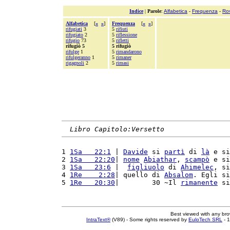
Indice
|
Parole
:
Alfabetica
-
Frequenza
-
Ro
Alfabetica
[
«
»
]
Frequenza
[
«
»
]
rifugiati
3
5
rifiuti
rifugiato
2
5
riflessione
rifugio
73
5
rifletti
rifugiò 5
5 rifugiò
rifulge
1
5
rimandarono
rifulgeranno
1
5
rimaner
rigagnoli
2
5
rimasi
Libro Capitolo:Versetto
1 
1Sa   22:1
 | 
Davide
 si 
partì
 di 
là
 e si
2 
1Sa   22:20
| 
nome
Abiathar
, 
scampò
 e si
3 
1Sa   23:6
 |  
figliuolo
 di 
Ahimelec
, si
4 
1Re    2:28
| quello di 
Absalom
. Egli si
5 
1Re   20:30
|        30 ~Il 
rimanente
 si
Best viewed with any br
IntraText®
(V89) - Some rights reserved by
EuloTech SRL
- 1