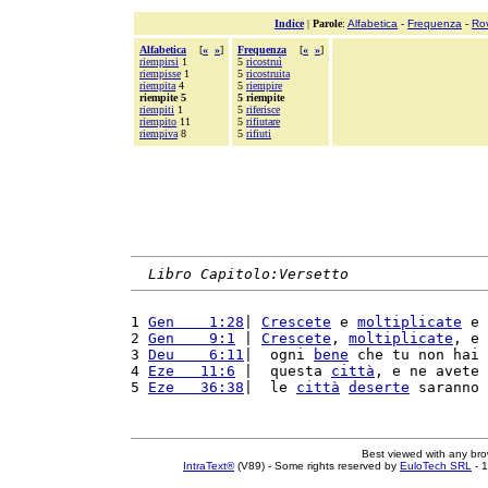
Indice
|
Parole
:
Alfabetica
-
Frequenza
-
Ro
Alfabetica
[
«
»
]
Frequenza
[
«
»
]
riempirsi
1
5
ricostruì
riempisse
1
5
ricostruita
riempita
4
5
riempire
riempite 5
5 riempite
riempiti
1
5
riferisce
riempito
11
5
rifiutare
riempiva
8
5
rifiuti
Libro Capitolo:Versetto
1 
Gen    1:28
| 
Crescete
 e 
moltiplicate
 e 
2 
Gen    9:1
 | 
Crescete
, 
moltiplicate
, e 
3 
Deu    6:11
|  ogni 
bene
 che tu non hai 
4 
Eze   11:6
 |  questa 
città
, e ne avete 
5 
Eze   36:38
|  le 
città
deserte
 saranno 
Best viewed with any br
IntraText®
(V89) - Some rights reserved by
EuloTech SRL
- 1