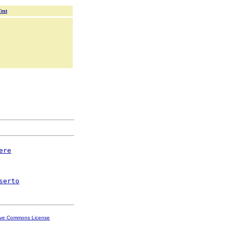
Text
ere
serto
ive Commons License