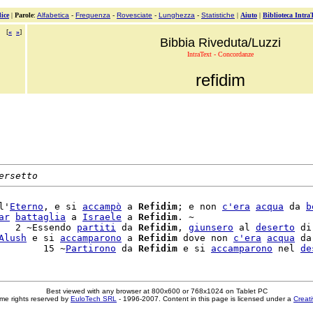
ice
|
Parole
:
Alfabetica
-
Frequenza
-
Rovesciate
-
Lunghezza
-
Statistiche
|
Aiuto
|
Biblioteca Intra
[
«
»
]
Bibbia Riveduta/Luzzi
IntraText - Concordanze
refidim
ersetto
l'
Eterno
, e si 
accampò
 a 
Refidim
; e non 
c'
era
acqua
 da 
b
ar
battaglia
 a 
Israele
 a 
Refidim
. ~

   2 ~Essendo 
partiti
 da 
Refidim
, 
giunsero
 al 
deserto
 di

Alush
 e si 
accamparono
 a 
Refidim
 dove non 
c'
era
acqua
 da

        15 ~
Partirono
 da 
Refidim
 e si 
accamparono
 nel 
de
Best viewed with any browser at 800x600 or 768x1024 on Tablet PC
me rights reserved by
EuloTech SRL
- 1996-2007. Content in this page is licensed under a
Creat