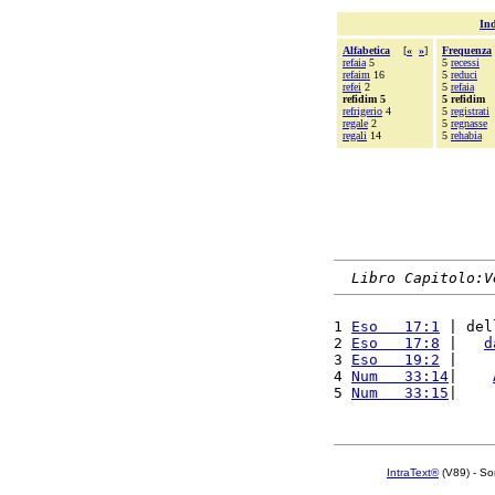
Ind
Alfabetica
[
«
»
]
Frequenza
refaia
5
5
recessi
refaim
16
5
reduci
refei
2
5
refaia
refidim 5
5 refidim
refrigerio
4
5
registrati
regale
2
5
regnasse
regali
14
5
rehabia
Libro Capitolo:V
1 
Eso   17:1
 | del
2 
Eso   17:8
 |   
d
3 
Eso   19:2
 |    
4 
Num   33:14
|    
5 
Num   33:15
|    
IntraText®
(V89) - So