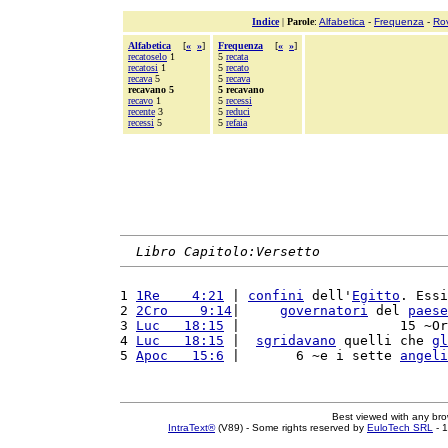
Indice
|
Parole
:
Alfabetica
-
Frequenza
-
Ro
Alfabetica
[
«
»
]
Frequenza
[
«
»
]
recatoselo
1
5
recata
recatosi
1
5
recato
recava
5
5
recava
recavano 5
5 recavano
recavo
1
5
recessi
recente
3
5
reduci
recessi
5
5
refaia
Libro Capitolo:Versetto
1 
1Re    4:21
 | 
confini
 dell'
Egitto
. Essi
2 
2Cro    9:14
|     
governatori
 del 
paese
3 
Luc   18:15
 |                    15 ~Or
4 
Luc   18:15
 |  
sgridavano
 quelli che 
gl
5 
Apoc   15:6
 |       6 ~e i sette 
angeli
Best viewed with any br
IntraText®
(V89) - Some rights reserved by
EuloTech SRL
- 1