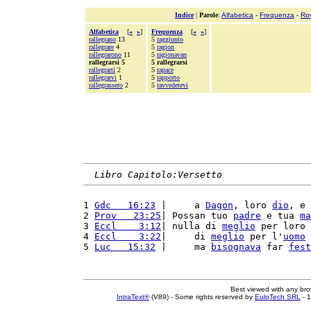
Indice
|
Parole
:
Alfabetica
-
Frequenza
-
Ro
Alfabetica
[
«
»
]
Frequenza
[
«
»
]
rallegrano
13
5
raggiunto
rallegrare
4
5
ragion
rallegrarono
11
5
ragionavan
rallegrarsi 5
5 rallegrarsi
rallegrarti
2
5
rapace
rallegrarvi
1
5
rapporto
rallegrassero
2
5
ravvedetevi
Libro Capitolo:Versetto
1 
Gdc   16:23
 |     a 
Dagon
, loro 
dio
, e 
2 
Prov   23:25
| Possan tuo 
padre
 e tua 
ma
3 
Eccl    3:12
| nulla di 
meglio
 per loro 
4 
Eccl    3:22
|     di 
meglio
 per l'
uomo
 
5 
Luc   15:32
 |     ma 
bisognava
 far 
fest
Best viewed with any br
IntraText®
(V89) - Some rights reserved by
EuloTech SRL
- 1