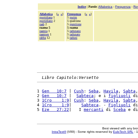
Indice
|
Parole
:
Alfabetica
-
Frequenza
-
Ro
Alfabetica
[
«
»
]
Frequenza
[
«
»
]
quotidiana
1
5
purim
quotidiano
2
5 qualcuna
raab
2
5
questione
raama 5
5 raama
raamia
1
5
radunano
raamses
1
5
radunato
rabba
12
5
raduni
Libro Capitolo:Versetto
1 
Gen   10:7
 | 
Cush
: 
Seba
, 
Havila
, 
Sabta
,
2 
Gen   10:7
 |  
Sabteca
; e i 
figliuoli
 di
3 
1Cro    1:9
| 
Cush
: 
Seba
, 
Havila
, 
Sabta
,
4 
1Cro    1:9
|    
Sabteca
. - 
Figliuoli
 di
5 
Eze   27:22
|   I 
mercanti
 di 
Sceba
 e di
Best viewed with any br
IntraText®
(V89) - Some rights reserved by
EuloTech SRL
- 1