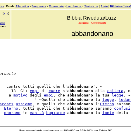
ice
|
Parole
:
Alfabetica
-
Frequenza
-
Rovesciate
-
Lunghezza
-
Statistiche
|
Aiuto
|
Biblioteca Intra
[
«
»
]
Bibbia Riveduta/Luzzi
IntraText - Concordanze
ando
nano
abbandonano
ersetto
   contro tutti quelli che l'
abbandonano
'. ~

     13 ~Gli 
empi
 di 
cuore
 s'
abbandonano
 alla 
collera
, n
    a 
motivo
 degli 
empi
, che 
abbandonano
 la tua 
legge
. ~

               4 ~Quelli che 
abbandonano
 la 
legge
, 
lodan
accati
assieme
, e quelli che 
abbandonano
 l'
Eterno
 sarann
  
Eterno
, tutti quelli che t'
abbandonano
 saranno 
confusi
  
onorano
 le 
vanità
bugiarde
abbandonano
 la 
fonte
 della 
Best viewed with any browser at 800x600 or 768x1024 on Tablet PC