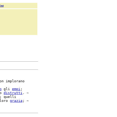
Text
on implorano

o
 gli 
empi
;

o 
distrutti
. ~

; quelli

loro 
grazia