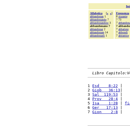
Ind
Alfabetica
[
«
»
]
Frequenza
abbandonan
1
8
zizzanie
abbandonando
7
7 73
abbandonandosi
3
7
abbandon
abbandonano 7
7 abbando
abbandonar
2
7
abbattere
abbandonare
14
7
abbondi
abbandonarli
1
7
abitatrice
Libro Capitolo:V
1 
Esd    8:22
 |   
2 
Giob   36:13
|   
3 
Sal  119:53
 |   
4 
Prov   28:4
 |   
5 
Isa    1:28
 | 
fi
6 
Ger   17:13
 |   
7 
Gion    2:8
 |   