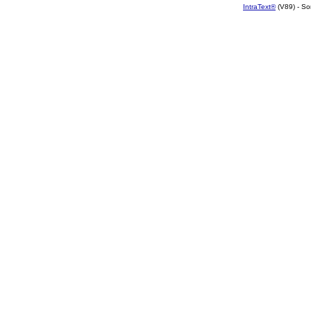
IntraText®
(V89) - So