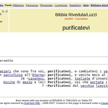
ice
|
Parole
:
Alfabetica
-
Frequenza
-
Rovesciate
-
Lunghezza
-
Statistiche
|
Aiuto
|
Biblioteca Intra
[
«
»
]
ni
Bibbia Riveduta/Luzzi
IntraText - Concordanze
evi
purificatevi
ersetto
anieri
 che sono fra voi, 
purificatevi
, e cambiatevi i 
ve
n 
sacrifizio
 all'
Eterno
; 
purificatevi
, e venite meco al 
           16 ~
Lavatevi
, 
purificatevi
, 
togliete
 d'innanz
  
Uscite
 di 
mezzo
 a lei! 
Purificatevi
, voi che 
portate
 i
                      7 ~
Purificatevi
 dal 
vecchio
lievit
Best viewed with any browser at 800x600 or 768x1024 on Tablet PC
me rights reserved by
EuloTech SRL
- 1996-2007. Content in this page is licensed under a
Creat