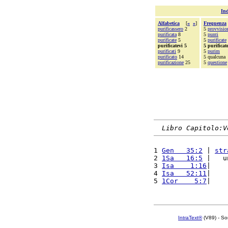
Ind
Alfabetica
[
«
»
]
Frequenza
purificassero
2
5
provvisio
purificata
8
5
punti
purificate
5
5
purificate
purificatevi 5
5 purificat
purificati
9
5
purim
purificato
14
5 qualcuna
purificazione
25
5
questione
Libro Capitolo:V
1 
Gen   35:2
 | 
str
2 
1Sa   16:5
 |   u
3 
Isa    1:16
|    
4 
Isa   52:11
|    
5 
1Cor    5:7
|    
IntraText®
(V89) - So