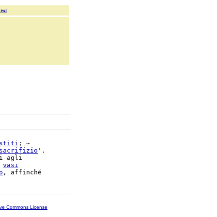
Text
stiti
; ~

sacrifizio
'.

i agli

 
vasi
o
ive Commons License