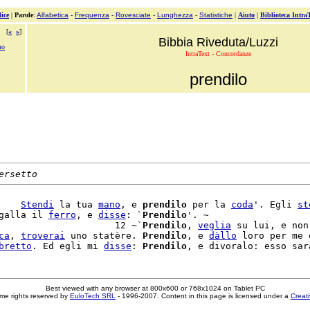
ice
|
Parole
:
Alfabetica
-
Frequenza
-
Rovesciate
-
Lunghezza
-
Statistiche
|
Aiuto
|
Biblioteca Intra
[
«
»
]
Bibbia Riveduta/Luzzi
mo
IntraText - Concordanze
prendilo
ersetto
    
Stendi
 la tua 
mano
, e 
prendilo
 per la 
coda
'. Egli 
st
galla il 
ferro
, e 
disse
: `
Prendilo
'. ~

                     12 ~`
Prendilo
, 
veglia
 su lui, e non 
ca
, 
troverai
 uno statère. 
Prendilo
, e 
dàllo
 loro per me 
bretto
. Ed egli mi 
disse
: 
Prendilo
, e divoralo: esso sar
Best viewed with any browser at 800x600 or 768x1024 on Tablet PC
me rights reserved by
EuloTech SRL
- 1996-2007. Content in this page is licensed under a
Creat