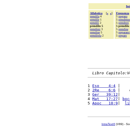
Ind
Alfabetica
[
«
»
]
Frequenza
prendila
4
5
pregano
prendile
1
5
prendem
prendili
2
5
prendesti
prendilo 5
5 prendilo
prendimi
3
5
prendine
prendine
5
5
preparami
prenditela
2
5
preparo
Libro Capitolo:V
1 
Eso    4:4
 |    
2 
2Re    6:6
 |    
3 
Ger   39:12
|    
4 
Mat   17:27
| 
boc
5 
Apoc   10:9
|  
li
IntraText®
(V89) - So