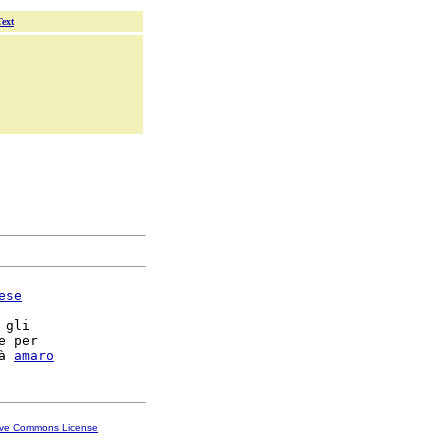
Text
ese
gli

e per

à 
amaro
ive Commons License