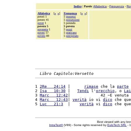
Indice
|
Parole
:
Alfabetica
-
Frequenza
-
Ro
Alfabetica
[
«
»
]
Frequenza
[
«
»
]
potuti 1
5
possessi
potuto 41
5
possessioni
pover
1
5 potendo
povera 5
5 povera
poveretta
1
5
pozzi
poveri
57
5
praticano
povero
89
5
precipitato
Libro Capitolo:Versetto
1 
2Re   24:14
 |      
rimase
 che la 
parte
 
2 
Isa   10:30
 |   
Tendi
 l'
orecchio
, o 
Lai
3 
Marc   12:42
|             42 ~E venuta 
4 
Marc   12:43
| 
verità
 io vi 
dico
 che que
5 
Luc   21:3
  |    
verità
 vi 
dico
 che que
Best viewed with any br
IntraText®
(V89) - Some rights reserved by
EuloTech SRL
- 1